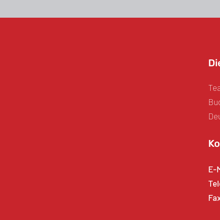
Di
Tea
Bud
De
Ko
E-
Tel
Fax