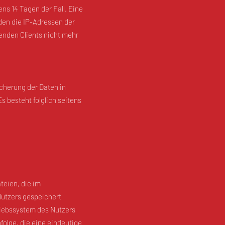
ens 14 Tagen der Fall. Eine
den die IP-Adressen der
enden Clients nicht mehr
icherung der Daten in
Es besteht folglich seitens
teien, die im
utzers gespeichert
riebssystem des Nutzers
folge, die eine eindeutige