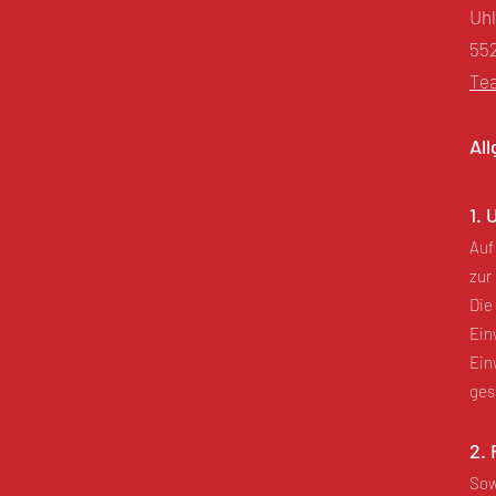
Uhl
55
Te
Al
1.
Auf
zur
Die
Ein
Ein
ges
2.
Sow