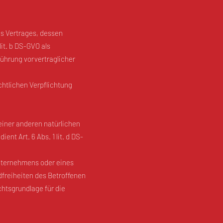
es Vertrages, dessen
 lit. b DS-GVO als
führung vorvertraglicher
chtlichen Verpflichtung
einer anderen natürlichen
nt Art. 6 Abs. 1 lit. d DS-
Unternehmens oder eines
dfreiheiten des Betroffenen
echtsgrundlage für die