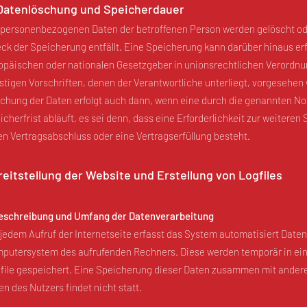
 Datenlöschung und Speicherdauer
 personenbezogenen Daten der betroffenen Person werden gelöscht ode
ck der Speicherung entfällt. Eine Speicherung kann darüber hinaus er
opäischen oder nationalen Gesetzgeber in unionsrechtlichen Verordn
stigen Vorschriften, denen der Verantwortliche unterliegt, vorgesehen
chung der Daten erfolgt auch dann, wenn eine durch die genannten N
icherfrist abläuft, es sei denn, dass eine Erforderlichkeit zur weiteren
en Vertragsabschluss oder eine Vertragserfüllung besteht.
reitstellung der Website und Erstellung von Logfiles
Beschreibung und Umfang der Datenverarbeitung
 jedem Aufruf der Internetseite erfasst das System automatisiert Date
putersystem des aufrufenden Rechners. Diese werden temporär in ei
file gespeichert. Eine Speicherung dieser Daten zusammen mit ande
en des Nutzers findet nicht statt.