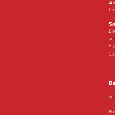
An
Ums
So
Die
und
ht
htt
Da
Ver
Mar