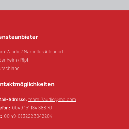
ensteanbieter
m17audio / Marcellus Allendorf
enheim / Rlpf
utschland
ntaktmöglichkeiten
M
ail-Adresse:
team17audio@me.com
efon:
0049 151 184 888 70
:
00 49 (0) 3222 3942204‬