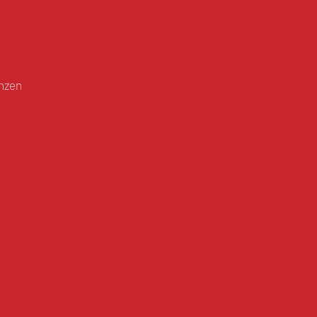
n
zen