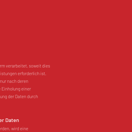
m verarbeitet, soweit dies
stungen erforderlich ist.
 nur nach deren
e Einholung einer
tung der Daten durch
er Daten
rden, wird eine