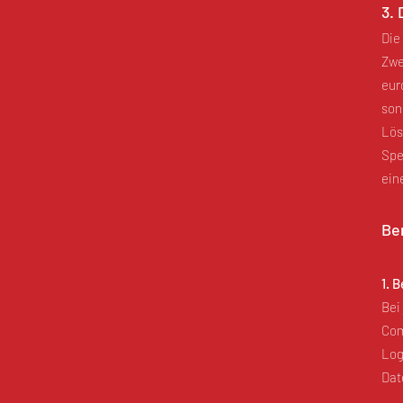
3.
Die
Zwe
eur
son
Lös
Spe
ein
Be
1. 
Bei
Com
Log
Dat