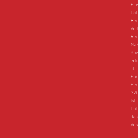
Ein
Dat
Bei
Vert
Rec
Maß
Sow
erf
lit
Für
Per
GVO
Ist
Dri
das
Ver