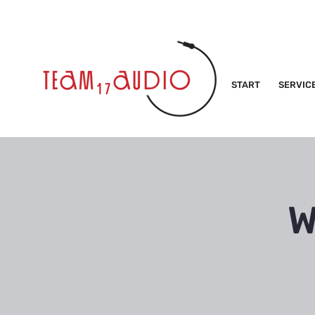
START
SERVIC
W