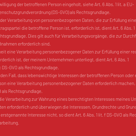
willigung der betroffenen Person eingeholt, siehe Art. 6 Abs. 1 lit. a EU-
enschutzgrundverordnung (DS-GVO) als Rechtsgrundlage.
 der Verarbeitung von personenbezogenen Daten, die zur Erfüllung ein
ragspartei die betroffene Person ist, erforderlich ist, dient Art. 6 Abs. 1
htsgrundlage. Dies gilt auch für Verarbeitungsvorgänge, die zur Durch
nahmen erforderlich sind.
eit eine Verarbeitung personenbezogener Daten zur Erfüllung einer re
orderlich ist, der meinem Unternehmen unterliegt, dient Art. 6 Abs. 1
. c DS-GVO als Rechtsgrundlage.
 den Fall, dass lebenswichtige Interessen der betroffenen Person oder 
son eine Verarbeitung personenbezogener Daten erforderlich machen, die
 als Rechtsgrundlage.
 die Verarbeitung zur Wahrung eines berechtigten Interesses meines 
tten erforderlich und überwiegen die Interessen, Grundrechte und Grun
 erstgenannte Interesse nicht, so dient Art. 6 Abs. 1 lit. f DS-GVO als R
arbeitung.